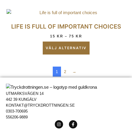
LIFE IS FULL OF IMPORTANT CHOICES
15
KR
–
75
KR
VÄLJ ALTERNATIV
1
2
→
UTMARKSVÄGEN 14
442 39 KUNGÄLV
KONTAKT@TRYCKDROTTNINGEN.SE
0303-700695
556206-9889