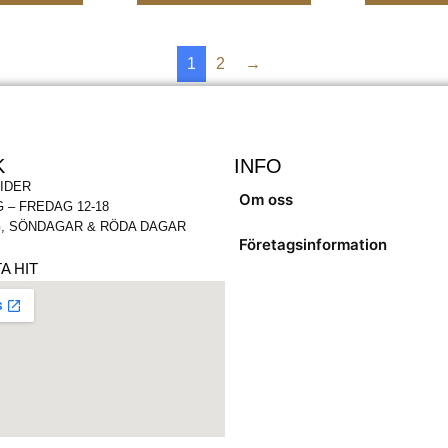
1
2
→
K
INFO
IDER
Om oss
 – FREDAG 12-18
, SÖNDAGAR & RÖDA DAGAR
Företagsinformation
A HIT