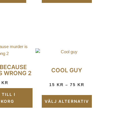
 BECAUSE
COOL GUY
S WRONG 2
9
KR
15
KR
–
75
KR
TILL I
UKORG
VÄLJ ALTERNATIV