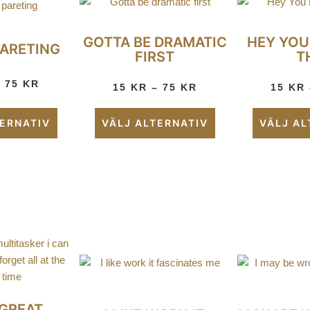
GOTTA BE DRAMATIC
HEY YOU
PARETING
FIRST
T
–
75
KR
15
KR
–
75
KR
15
KR
TERNATIV
VÄLJ ALTERNATIV
VÄLJ AL
 GREAT