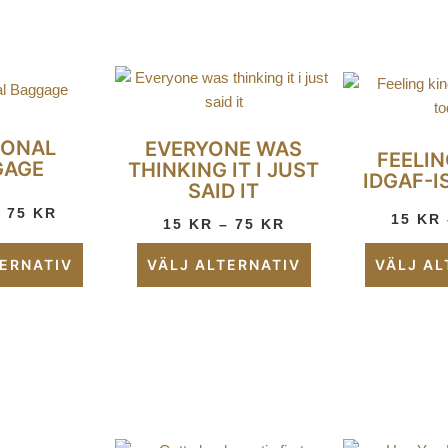
IONAL
EVERYONE WAS
FEELIN
GAGE
THINKING IT I JUST
IDGAF-I
SAID IT
–
75
KR
15
KR
15
KR
–
75
KR
TERNATIV
VÄLJ ALTERNATIV
VÄLJ AL