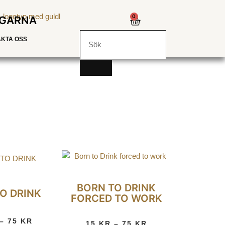
0
NGARNA
KTA OSS
BORN TO DRINK
O DRINK
FORCED TO WORK
–
75
KR
15
KR
–
75
KR