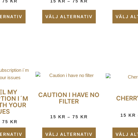
–
75
KR
15
KR
–
75
KR
TERNATIV
VÄLJ ALTERNATIV
VÄLJ AL
EL MY
CAUTION I HAVE NO
CHERR
TION I´M
FILTER
TH YOUR
UES
15
KR
15
KR
–
75
KR
–
75
KR
TERNATIV
VÄLJ ALTERNATIV
VÄLJ AL