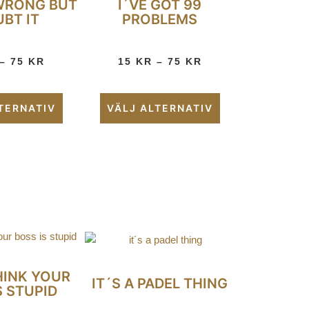
 WRONG BUT
I´VE GOT 99
UBT IT
PROBLEMS
–
75
KR
15
KR
–
75
KR
TERNATIV
VÄLJ ALTERNATIV
HINK YOUR
IT´S A PADEL THING
S STUPID