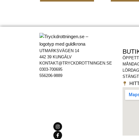
BUTI
UTMARKSVÄGEN 14
442 39 KUNGÄLV
ÖPPETT
KONTAKT@TRYCKDROTTNINGEN.SE
MÅNDAG
0303-700695
LÖRDAG
556206-9889
STÄNGT
HITT