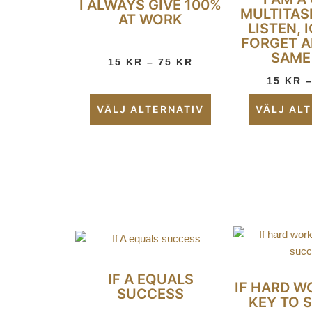
I ALWAYS GIVE 100%
MULTITAS
AT WORK
LISTEN, 
FORGET A
SAME
15
KR
–
75
KR
15
KR
VÄLJ ALTERNATIV
VÄLJ AL
IF A EQUALS
IF HARD W
SUCCESS
KEY TO 