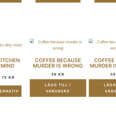
KITCHEN
COFFEE BECAUSE
COFFEE
 MIND
MURDER IS WRONG
MURDER I
59
KR
5
–
75
KR
LÄGG TILL I
LÄGG 
TERNATIV
VARUKORG
VAR