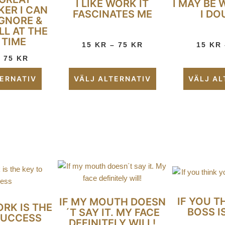
I LIKE WORK IT
I MAY BE
KER I CAN
FASCINATES ME
I DO
IGNORE &
LL AT THE
 TIME
15
KR
–
75
KR
15
KR
–
75
KR
TERNATIV
VÄLJ ALTERNATIV
VÄLJ AL
IF YOU T
IF MY MOUTH DOESN
ORK IS THE
BOSS I
´T SAY IT. MY FACE
SUCCESS
DEFINITELY WILL!