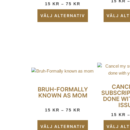
15
KR
15
KR
–
75
KR
VÄLJ ALTERNATIV
VÄLJ AL
CANC
BRUH-FORMALLY
SUBSCRIP
KNOWN AS MOM
DONE WI
ISS
15
KR
–
75
KR
15
KR
VÄLJ ALTERNATIV
VÄLJ AL