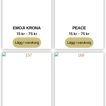
EMOJI KRONA
PEACE
15
kr
-
75
kr
15
kr
-
75
kr
Lägg i varukorg
Lägg i varukorg