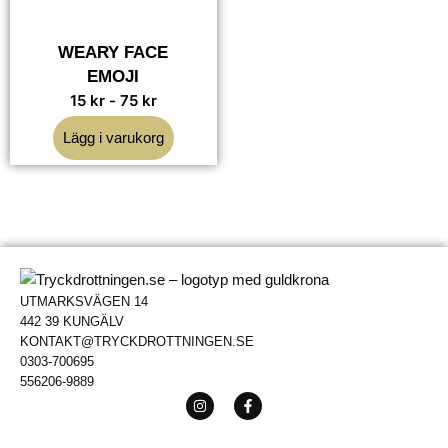
WEARY FACE
EMOJI
15
kr
-
75
kr
Lägg i varukorg
UTMARKSVÄGEN 14
442 39 KUNGÄLV
KONTAKT@TRYCKDROTTNINGEN.SE
0303-700695
556206-9889