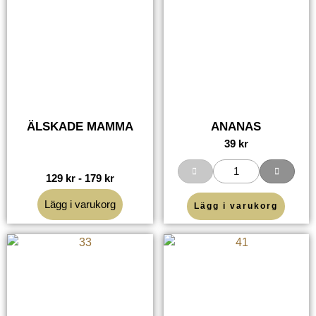
ÄLSKADE MAMMA
ANANAS
39
kr
129
kr
-
179
kr
Lägg i varukorg
Lägg i varukorg