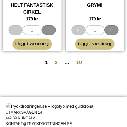
HELT FANTASTISK
GRYM!
CIRKEL
179
kr
179
kr
Lägg i varukorg
Lägg i varukorg
1
2
…
10
UTMARKSVÄGEN 14
442 39 KUNGÄLV
KONTAKT@TRYCKDROTTNINGEN.SE