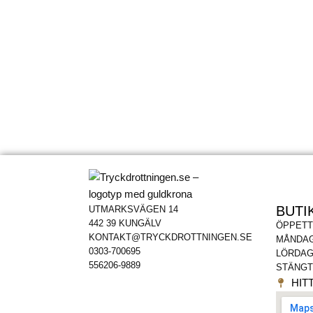
BUTI
UTMARKSVÄGEN 14
442 39 KUNGÄLV
ÖPPETT
KONTAKT@TRYCKDROTTNINGEN.SE
MÅNDAG
0303-700695
LÖRDAG
556206-9889
STÄNGT
HITT