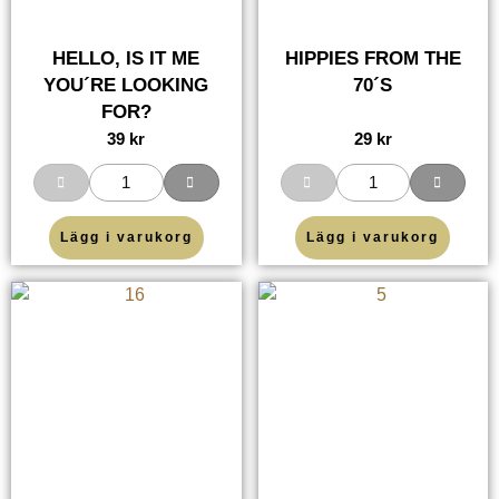
HELLO, IS IT ME
HIPPIES FROM THE
YOU´RE LOOKING
70´S
FOR?
39
kr
29
kr
Lägg i varukorg
Lägg i varukorg