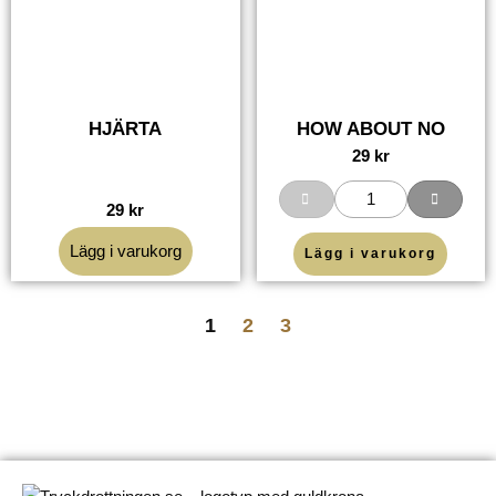
HJÄRTA
HOW ABOUT NO
29
kr
29
kr
Lägg i varukorg
Lägg i varukorg
1
2
3