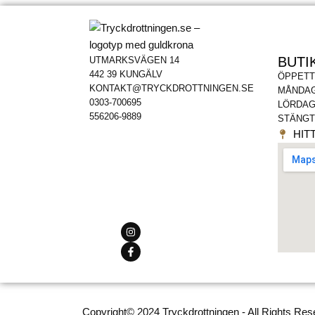
BUTI
UTMARKSVÄGEN 14
442 39 KUNGÄLV
ÖPPETT
KONTAKT@TRYCKDROTTNINGEN.SE
MÅNDAG
0303-700695
LÖRDAG
556206-9889
STÄNGT
HITT
Copyright© 2024 Tryckdrottningen - All Rights Res