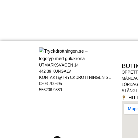
BUTI
UTMARKSVÄGEN 14
442 39 KUNGÄLV
ÖPPETT
KONTAKT@TRYCKDROTTNINGEN.SE
MÅNDAG
0303-700695
LÖRDAG
556206-9889
STÄNGT
HITT