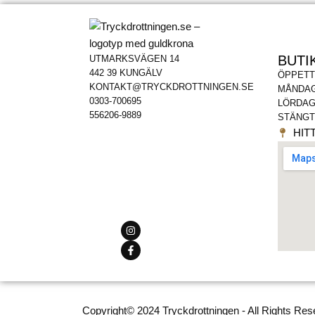
BUTI
UTMARKSVÄGEN 14
442 39 KUNGÄLV
ÖPPETT
KONTAKT@TRYCKDROTTNINGEN.SE
MÅNDAG
0303-700695
LÖRDAG
556206-9889
STÄNGT
HITT
Copyright© 2024 Tryckdrottningen - All Rights Res